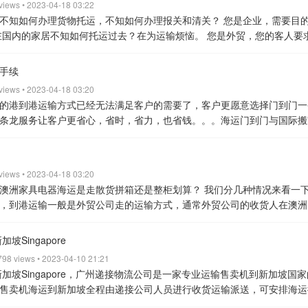
过后对家具不会有损害，但会有一点异味（一般10天后就会消散），对
 views • 2023-04-18 03:22
吨,体积为24-26立方米.
40gp：内容积为11.8米x2.13米x2.18米,配货毛
就地销毁并罚款
5、报关、清关：这些都由国际搬家公司来完成，你只需
不知如何办理货物托运，不知如何办理报关和清关？
您是企业，需要目
11.8米x2.13米x2.72米.配货毛重一般为22吨,体积为68立方米
三、提供
其他的则由国际搬家公司来提供，如物品清单、清关授权书，你负责签字
国内的家居不知如何托运过去？在为运输烦恼。
您是外贸，您的客人要
国移民：请带护照、移民纸复印件、物品清单、体积及估算的重量清单
2、
会安排送上门，清除带走包装垃圾，简单的家具也会提供安装服务。
7、
有人打包，集货，提货？
以上问题，都由我们来解决，我司包办中国出
或居留证)、学习或工作证明、新购物品Invoice、物品清单、体积及估
头费+拖车费+出口报关费+目的港码头费+清关费+文件费+运送到家门
为客人提供集货，打包服务，一条龙将货物安全运输到你指定的地点！无
手续
印件、新购物品Invoice、离任职证明(正本)物品清单、体积及估算重
体是多少这个要看国际搬家公司给予的报价，此外还有其他浮动费用（指
给我们装箱单即可，双清关，送货到门，真正省心，安心，放心。
用心
运搬家的大致过程：价格咨询、确认订单-上门测量、物品包装-订舱报关-
 views • 2023-04-18 03:20
等。关于费用支付，有些国际搬家公司是要求开船后支付，有些是要求是
门；
2、包办中国出口一切手续进仓、装柜、出口、报关、海运与国外清
了解从国内运家具到加拿大具体相关信息，可以咨询国际搬家客服人员，
的港到港运输方式已经无法满足客户的需要了，客户更愿意选择门到门一
你可以和国际搬家公司协商。
下面说一些常见的问题：
1、我人在澳洲
天仓储时间，为客户集货，安排货物转运提供便利。
4、可以提供便宜优惠
物品等信息，将为你量身定制国际私人物品搬家的方案，提供加拿大海关
条龙服务让客户更省心，省时，省力，也省钱。。。海运门到门与国际搬
：这点完全可以，现在有很多国际搬家公司是可以代客人收货验货的，只
物的完整和安全性。
5、客户只需提供商品清单与收货人资料即可，无论
的服务方式进行报价。
2、上门测量评估体积
当确实你的咨询后，如果
去海关提交申请，亲自报关等一些列的工作，一切手续由我们全权操作。
可，他们负责验收并拍照等你确认后，他们再装柜运到澳洲。
2、我需要
会尽力满足您的需求。
6、每周固定发船三次（周一、周三、周五截关装柜）
际搬家会安排专业人员前往你在国内的居住地，免费上门测量评估你要托运物
需在网上选购心仪的家具，让商家将家具派送至我司仓库，我司会代您对
：不需要你能否拥有澳洲有进口权，只要您在澳洲有合法身份就可以了（
派送范围：新加坡市内派送，送货到指定地址的卸货区内！
8、专业清关
体数据计算出准确报价。
3、确认订单、物品包装
当你确定海运门到门到卡
了家具，但初入加拿大人生地不熟，存在语言等方面的沟通障碍，选择我
供的资料有：中国发货人资料、运输货物清单、澳洲收货人的签证、详细
们还可以提供
1、广州、深圳等珠三角市内可安排车辆帮忙提货（提货费
 views • 2023-04-18 03:20
搬家承运合同，然后根据你的时间安排，为你选择船期并订舱，订舱完成
。请联系Queenie，专业海运六年，操作全部手续，送货到家！
让您
是使用一年以上的旧物，新家具免税这个可靠么？
答：虽然说澳洲规定物
2、我司仓库专人值班，可提供代收货物、整理、快递打包、装卸等服务
澳洲家具电器海运是走散货拼箱还是整柜划算？
我们分几种情况来看一
供上门打包服务。届时会有专业的包装团队携带专用的包装材料和工具，
好，价格优，整柜，散货拼箱门到门服务！
一、中国--加拿大可到达港
，家具新旧都没问题，。对于新的家具，国际搬家公司会拆去原来的包装
还可提供运费到付等服务；
三：运输优势给力
1、LCL国际提供全方位
，到港运输一般是外贸公司走的运输方式，通常外贸公司的收货人在澳洲
及费用结算
Kumie国际的客服人员会根据你提供的信息材料及《装箱清
onto），蒙特利尔（Montreal），卡尔加里（Calgary）
渥太华
样以来便以私人物品申报，且不用缴纳关税。
到澳洲的物品是每票必查
货物、旧货物，LCL专业商务团队都会为客户一对一提供国际货运服务方
会很高。
第二种：如果是在澳洲做家具生意买卖的朋友或购买家具到澳
有专门客服通知你，等开船后，你的专门客服人员会以邮件的方式将船公司出
德蒙顿（Edmonton），萨斯卡通（Saskatoon）
二、运输方案（根据货
，海关是没法看出新旧的，毕竟现代人对家具很会保养，使用好多年的家
务咨询及服务信息反馈；
2、售后服务及时解决问题，不推诿，解决客户
22CBM（立方米）的情况下，建议选择澳洲散货拼箱双清门到门运输。
，你可以将款项打到Kumie指定的账户里。
5、清关及派送
等船到达后
Singapore
根据货物方数选择柜型，分别有：20GP/40HQ ；
20GP / 内容
，海关一眼就可以看出是全新的物品，即使不是，他们也会判定是的，这
及报关人员，与海关保持良好的密切合作关系，确保解决货物报关通关效
子家具的客人，他们的一次性会购买很多的家具，货值较高，通常体积会
前往，所以国际搬家公司会派人协助客户进行报关，然后派送上门。
五
/ 可装26立方
40HQ / 内容积11.8*2.13*2.72（米）/ 配货毛重22T /
还需要缴纳查验费，可能还会被罚款。
 798 views • 2023-04-10 21:21
4、从中国运家具物品到澳洲选拼柜
心，集装箱到港后直接将集装箱拖运至仓库进行拆箱、分拣，当天安排送
运输方式要划算。
中国到澳洲海运时间
中国到澳洲悉尼，墨尔本的船期大
拿大属于北美国家，检验检疫法相当严格，加拿大海关检验检疫部门具有非
，可选取拼箱运输服务，不限制货物方数，1立方起步，超过1立方按实际
加坡Singapore，广州递接物流公司是一家专业运输售卖机到新加坡国
澳洲那种渠道便宜取决于你采购的家具总的体积是多少。如果你只是采购
取货物，还可以协助客户卸货拆包清垃圾等服务。
四：运输前后手续简
25天左右
中国到澳洲阿德莱德的船期大约30天左右
出口优势货物
家具
子，未经加工过的肉类及未经检验检疫的禽畜等入境。
2、加拿大全国的
费,海运费,熏蒸费,文件费,码头费，目的港清关费,派送费；
注意：海
售卖机海运到新加坡全程由递接公司人员进行收货运输派送，可安排海运
择海运散货拼柜的方式会比较便宜；如果你采购整个房子里面的家具：床、
清单发票文件整理、装卸、打包、报关报检等新加坡拼箱一条龙服务；
2、
器、窗帘、地毯、装修材料、自行车、家用电器、衣服、鞋子、包包、行
0v，如果想携带电器过去，建议购买的时候选择电压适配范围较宽的，比如
实报实销，送货不含卸货。
四、下面简单介绍一下海运流程
1. 联系黄小
内广州售卖机海运到新加坡时效：12天左右。
中国国内广州售卖机空运
窗、窗帘、抽油烟机、蒸锅等等家居用品。那么便宜一个集装箱整柜海运到
、数量、价值等）收货人信息即可，从仓库集货到新加坡送货上门所有事