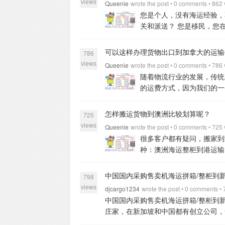
澳洲在做熏蒸，价格会很高。注：熏蒸
views
Queenie
wrote the post • 0 comments • 862
x2.13米x2.18米,配货毛重一般为17.5
做熏蒸处理的物品，澳洲海关会遣返或
您是个人，没有海运经验，
22吨,体积为54立方米.
40hq：内尺寸为
相关证件即可：护照及签证的复印件，
关和派送？
您是移民，您在
加拿大需要的相关材料
1、如果您出
6、配送：清关完成后，国际搬家公司
DDP？DDU? CIF？
您在代购，国内没
是台湾、香港、澳门居民：请带台胞证(
搬家到澳洲的费用包括：海运费+中国码
目的港清关和派送，支持国内提货，可
可以这样办理货物出口到加拿大的运输
清单
3、如果您是外国人：请带护照或复
786
+熏蒸费（如有木架或木质货物），具
何单证资料，只要将货物委托给我们，
四、从国内运家具到加拿大的流程
海
views
Queenie
wrote the post • 0 comments • 786
无的费用），如关税、增值税、停车费
1、广州到新加坡专线双清关，送货到
付-清关配送。
1、价格咨询
如果你想
随着物流行业的发展，传统
支付，具体怎么支付，什么时候支付，
税、派送；
3、免费提供中国仓库10
据你提供的起运地、目的地及要运输的
的运费方式，因为我们的一
能网上购买家具后，再运到澳洲？
答
服务，只有一个好的包装，才能保障货
询及物品包装建议等，然后根据您选择
别在于需要交税进口，不需要客户亲自
求家具厂把家具运到搬家公司的仓库即
人物品还是商业用途，LCL国际货运
道具体的物品体积，那么Kumie国
您身在加拿大，不方便回国办理，您只
些资料呢？需要澳洲有进口权吗？
答
怎样搬运货物到澳洲比较划算呢？
时效快(自装柜起15天左右到门)；
7、
725
积，然后Kumie的客服人员会根据具
行验货及后续步骤。
如果您在国内买
留学，长时期的旅游签证等）。需要提
放心，一票托运，全程无忧。
二：我
views
Queenie
wrote the post • 0 comments • 725
订单后，国际搬家公司会和你签订国际
搬家门到门服务，可以完美的解决此问题
联系电话等。
3、听说澳洲免税条件
销），省外可配合安排国内长途运输；
很多客户都有疑问，搬家到
际搬家公司会按照方案制定的时间，提
物安全出国，全程无忧，时效快，服务
是使用超过一年的，但只要你身份符合
代付快递到付、国内运输费用、货款，
种：澳洲海运整柜到港运输
运的物品提供专业包装。
4、国内报关
温哥华（Vancouver），多伦多（Tor
他们自己的包装材料重新包装一遍，这
论你是贸易公司、工厂、移民搬家、新
有自己实力强的清关公司，这样费用不
报关，报关完成后，Kumie国际会
（Ottawa），里贾纳（Regina），埃
会拆包检查的。经过再次打包后的物品
计，专用客服热线随时提供货运代理业
用的，货值一般不高，在家具体积少于
《海运提单》提供给你确认，确认无误后
中国国内采购售卖机海运拼箱/整柜到新加坡
选择不同运输方案）：
1.整柜运输：
798
来还和新的一样。但是使用原包装的话
之忧。同时，拥有专业的文件处理人员
种：对于装修新家想为家里添置整个屋
加拿大的海关政策，清关需要本人亲自
5.69*2.13*2.18（米）/ 配货毛重17T 
views
查验了 ，就要缴纳关税和GST税，
djcargo1234
wrote the post • 0 comments •
题。
3、新加坡设有自己的仓库集散中
立方米以上，这时选择整柜双清到门的
内运家具到加拿大的注意事项
1、加
68立方
2.散货运输：如货物量较少
中国国内采购售卖机海运拼箱/整柜到新
柜？哪个划算？
答；从中国运家具到
活的人性化运作流程，保障客户及时收
天左右
中国到澳洲布里斯班的船期大约
权利，不允许新移民携带比如动植物种
计费。
三、全包报价：
包含中国报关
庄家，在新加坡和中国都有创立公司，
垫，体积只有3立方米 ，那么建议选
LCL国际提供订舱、散货入仓代收、
李、床垫、厨具餐具、装饰画、大型机
110v，而目前国内最普遍用的是22
价不含目的港进口税费，海关查验费用
整柜到新加坡，全境派送到门。
中国国
柜、椅子、沙发、桌子、LED灯、门
只需提供货物、清单、发票（货物名称