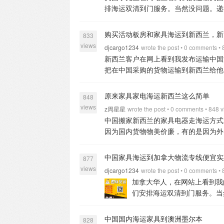
免费检查包装，免费修复包装，包装有
需要我司还能提供工人安排卸货组装家
家具家私用品
2. 灯具，厨具卫浴等建
排海运双清到门服务。当然没问题。递
头包装必须不能有树皮，发霉，水印，
首方2700 续方900
广州到卡尔加里/埃德
货物提供木架木托打包（此操作收取工
第一次运货到新西兰
b，货物为使用一
类
5. 建筑装修类材料
更多专业信息，欢迎致
都可以出口到美国。拼箱可以从我们广
外国移民人士，只需持有6个月以上签
需要具体地址确认，如有实木熏蒸费7
西兰货物都是在我司仓库门口装柜，减
服务；
优惠的价格、专业的服务；
吗？
答案是：可以的，只要我们的集
请。（具体根据不同国家海关要求而定
要交GST税和关税 关税=货值*10% G
购买活动板房和家具海运到新西兰，新
要在家里等收货就可以了。
二、托运
833
微信：+86 13760936065 QQ：876
问，我的货物不在广州在中国的其他城
多，运价，船期！！！
Queenie（黄小
要商品编码和货值。
货量大于十个立
司安排上门提货；
4、货物到仓后核
views
djcargo1234
wrote the post • 0 comments •
在由我们仓库转运过去美国。
具体的
特利尔大概需要38天
广州到卡尔加里
6、客户在家收货我司安排工人卸货、
新西兰客户在网上看到我发布运输中国海
这边提供货物的尺寸、重量、货物品名
的资料有点不同
私人所需要的资料有
降低客户运输成本，新西兰以奥克兰为
把在中国采购的货物运输到新西兰给他
你，你将货物寄到我们仓库来。
3.货
物资料；装箱单 收货公司名称 公司
器，合计体积大概在25立方米以内的
新西兰的一家公司，整柜运输、散货拼
你下单安排运输。
4.运费在货物到港
货到指定地址。
五， 免税条件和流
方米可以走这边整柜包柜渠道。
3、
从最近的港口出，散货也可以通过中国
原来家具家电海运新西兰这么简单
去。
美国洛杉矶海运时效开船后：25
848
临居签证/永居签证/或者加拿大护照
越低。
4、在此说明一下散柜和整柜的
的运输流程是这样的——
你联系到我，
大可以安排整柜运输到美国。
集装箱
views
能被拒。
z周星星
wrote the post • 0 comments • 848 
3.私人物品/家具，只有
米。包柜的话整个集装箱都是装一个客
品名给我，我会告诉你大概的运输价格
26-28立方米.
40尺柜：内容积为12.04
中国搬家新西兰的家具电器走海运方式
应该按正常进口交税。
中国到加拿大
柜渠道价格会比整柜低。
四、收费标
达我们仓库后，我们会让你填写一份货
积为12.04米X2.34米X2.70米.配
因为国内货物物美价廉，有的是因为外
大的同事会做好清关文件带你去海关
首立方米是2600人民币；续立方米是9
会有同事联系你并安排时间给你派送过
利亚、美国、新西兰、美国、泰国、缅
式显然不划算，但是选择海运是一个不
是否用过一年以上，通过了即可免税
首方1）*950=6400人民币
其他收费：
到新西兰惠灵顿海运时效：40天左右
超大件机器、桌椅家具、商业货物、移
货物是什么，能否出运新西兰:
一，可
移民还是很宽松的，所以有些新家具
木架打包费：180人民币/立方米（木
中国家具海运到加拿大物流专线便宜实
运，不足一立方按照一立方计算。
新西
877
璃货物、衣服、厨具、床上用品、沙发
可以托运
2.家电类，电视，洗衣机，
类手饰,国/家及各地海关规定的违品, 
费税一起17%，不包税则按照海关税
为5.92米X2.34米X2.34米,配货毛重一
views
djcargo1234
wrote the post • 0 comments •
djcargo1234（13160864451）
邮箱
的。
3，日常用品.衣服，玩具，餐具碗
物品，药物，品，肉类食品等
七，我
于1%，如果产生查验费实报实销。
5
货毛重一般为22吨,体积为56-58立方米
加拿大华人，在网站上看到我
液，沐浴露，面粉，化妆品，电动车
2
如货物损坏丢失保险公司原价赔偿。
（实际运费以货物体积及收货地址跟业
立方米
中国海运订柜整柜拼箱到新加
们安排海运双清到门服务。当
及宗教信仰以及黄色书籍，以及大量的
货物不会混乱。
3，专人时刻跟踪货
须做熏蒸消毒，杀虫处理。同时，木头
柬埔寨、欧洲、菲律宾、印尼海运双清
海运到加拿大的一家公司，只
议包柜海运到门，根据实际方数选择柜
仓管看包装情况进行加固，达到海运
禁止运输物品: 食品、液体、粉末状、
瓷砖、私人货物、电商货物、水族馆鱼
海运运输到加拿大，并派送到你指定地
中国国内海运家具到澳洲墨尔本
24-26立方米.
40GP：内容积为11.8米
好让收货人好安排收货准备。
八、联
828
3、申请免税条件：海关规定，对外国
柜、LED灯到新西兰。
货物运输联系递接物流