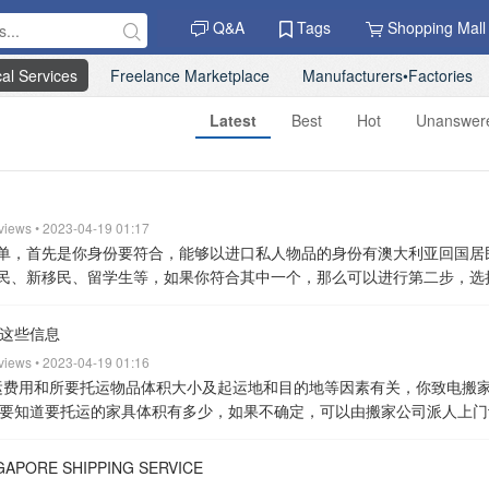
Q&A
Tags
Shopping Mall
al Services
Freelance Marketplace
Manufacturers•Factories
Latest
Best
Hot
Unanswer
 views • 2023-04-19 01:17
单，首先是你身份要符合，能够以进口私人物品的身份有澳大利亚回国居
民、新移民、留学生等，如果你符合其中一个，那么可以进行第二步，选
过网上搜索或者向朋友打听来挑选国际搬家公司，接下来，便是将家具运
确定下物品能否运输，咨询收费标准。
2、入仓：可以将新家具的收货地址
这些信息
收货，同时也帮你验收查看。至于仓储问题，一般来说，国际搬家公司都
 views • 2023-04-19 01:16
果你不想做免税的话，那么直接用家具厂出厂包装即可，但到澳洲清关的
运费用和所要托运物品体积大小及起运地和目的地等因素有关，你致电搬
10）%，GST税=（货值+关税+海运费+保险）10%）；如果你想要免税
要知道要托运的家具体积有多少，如果不确定，可以由搬家公司派人上门
包装，然后再使用他们带有Logo的包装材料重新包装一遍，这样一来就
报价，价格是否在心里价位。一般来说，海运门到门增值服务，会将所有
用缴纳任何关税。
4、熏蒸：澳洲检验检疫局要求对所有进口到澳洲的木
输方式
选择海运拼柜还是整柜运输，这个要看你要运的家具体积大小，如
ORE SHIPPING SERVICE
或者需要出示运输前已做熏蒸处理的有效证明书，建议在国内做熏蒸，如
于20立方，整柜运输划算，所以根据实际方数选择柜型。
20gp：内尺寸为5