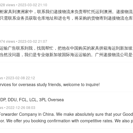
量、货物品名、收货地址给我，我会给你报价。
你接受运价后，我会把
2吨,体积为68立方米
三、散货拼箱新旧货物托运方式
1、新货物和旧货物
e@foxmail.com
最后分享一下经验
1，客户满足免税条件到海关申请免
请。
 828 views • 2023-03-02 21:10
4、货物包装：家具或者其他贵重、易碎、怕压货物,请做好运输包装
到我们仓库来。
货物到达我们仓库后，我们会让你填写一份货物的清单
料如下：
（1）新货物：只需提供货物装箱单+新西兰passport+驾*驶*
挺贵的, 开车过去的客户可以在机场远一点地方停车再打车过去。
2，我
柜家具到澳洲家中，联系我们递接物流来负责帮忙托运到澳洲。递接物流
磕碰,从而损坏或者刮花。
5、海关查验：发达国家对于进口货物抽查，查
。
运费在货物到港前支付给我们即可，货物到达加拿大，我们会有同事
条龙服务，收货人只需在家等收货。
(2）旧货物：中国到新西兰移民搬
理赔的。货物到了别急着拆，先看看外包装 有没有损坏，如果有损坏拍
只需联系业务员获取仓库地址和进仓号，将采购的货物寄到递接物流仓库
内容。发货人必须如实申报货物信息，货物价值，拒绝瞒报漏报。发件人
运双清到门优势：
时效稳定：开船后海运28天到达加拿大。
装柜：每周装
证或绿卡和货物装箱清单，到时我们新西兰的同事会做好清关文件，然后带你
种几率虽然千万分之一,也要以防万一
3，买的货物可能组装体积较大可
址。
递接物流澳洲专线接运：超大件机器、桌椅家具、商业货物、移民
。
更多专业信息，请咨询黄小姐 13760936065（微信同步）
view all
送：递接公司的同事负责全程派送电话提前联系。
安全保障：递接仓库2
国内搬家运过来新西兰就可以了，等海关检验货物外包装是否用过一年以
果自己不觉得麻烦就可以运到加拿大再进行组装，这样体积就会小很多。
FBA货物、水族馆鱼缸、陶瓷玻璃货物。
具体的运输流程是这样的——
的货物有：
超大件机器、桌椅家具、商业货物、移民搬家货物、建材瓷砖
、海运拼箱到门程序如下：
1.把家具送指定仓库，– 2.货物安排装柜，–
但是有易碎的需要打木架，那么叫人不要给你打实木木架，打的是夹板木
费用，你这边提供商品的尺寸、重量、商品品名给我，我会给你报价。
鱼缸、陶瓷玻璃货物、衣服、沙发、鞋柜、玻璃瓶、茶具、展示柜、显示屏
 974 views • 2023-03-02 21:07
5.货物到港– 6.目的港清关–7.交税–8.海关放行–9.托运至客户仓库/收货
号发给你，你将货物寄到我们仓库来。
货物到达我们仓库后，我们会让
尺寸：
20尺柜：内容积为5.92米X2.34米X2.34米,配货毛重一般为17.5吨
运输广告联系到我，找我帮忙，把他在中国购买的家具拼箱海运到新加坡
en咨询
电话/WhatsApp：8619865007298
微信：DDU17615
中国搬家
会给你下单安排运输。
运费在货物到港前支付给我们即可，货物到达澳
米X2.34米X2.34米,配货毛重一般为22吨,体积为56-58立方米.
40尺高柜
当然没问题，我们是专业做新加坡国际海运运输的。广州递接物流公司是
过去。
澳洲海运时效：25天左右
澳洲拼箱:一立方起运，不足一立方按照
货毛重一般为22吨,体积为68立方米
需要运输货物到加拿大的可以联系我：“货
，在新加坡和中国都有创立公司，全程由递接公司人员进行收货运输派送
整柜运输到澳洲。
集装箱尺寸如下：
20尺柜：内容积为5.69米X2.13米X2.
1）”
view all
递到新加坡，全境派送到门。
新加坡接运：
超大件机器、桌椅家具、商
-26立方米。
40尺柜：内容积为11.8米X2.13米X2.18米，配货毛重一般为
物、电商货物、FBA货物、水族馆鱼缸、陶瓷玻璃货物、冷冻食品、植物
积为11.8米X2.13米X2.72米，配货毛重一般为22吨，体积为68立方米
ews • 2023-02-08 22:12
势有：
时效稳定：海运12天左右、空运3-5天左右。
装柜/航班：周一至
4451 / WhatsApp：+86 13160864451
view all
rvices for overseas study friends, welcome to inquire!
率高。
派送：递接公司的同事负责全程派送电话提前联系。
安全保障：递
守。
增值服务：
帮忙代购、打木箱、打木架、免费仓储、代收、卸货、装
 DDP, DDU, FCL, LCL, 3PL Oversea
有两种运输方式：一种是散货拼柜到新加坡，一种是整柜集装箱到新加坡
整柜可从中国广州，深圳，佛山，宁波，上海，青岛，天津海运20GP/40
ews • 2022-12-26 08:03
：
20尺柜：内容积为5.92米X2.34米X2.34米,配货毛重一般为17.5吨,体积为
 Forwarder Company in China. We make absolutely sure that your Good
.34米X2.34米,配货毛重一般为22吨,体积为56-58立方米.
40尺高柜：内
oor. We offer you booking confirmation with competitive rates. We also 
一般为22吨,体积为68立方米
递接物流新加坡专线
微信：
 have two methods of payment Alibaba Trade Insurance and Wise Tran
App：+86 13160864451
view all