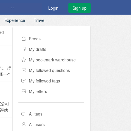
· · ·
Login
Sign up
Experience
Travel
ed
Feeds
My drafts
My bookmark warehouse
民、持
My followed questions
择一个
到澳洲
My followed tags
写成国
My letters
会提供
时候需
家公司
的话，那
评估，
可以以
All tags
的费用
材及木
果家具
All users
果到了
.69米