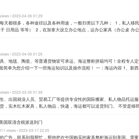
介绍：
A：我司全国各地皆可接货，安排国内物流到广东，广州装柜出运
， 这种带到加拿大是可以正常使用的。
3、第一次搬家到加拿大可以享受免税
、时效要求等提供一个适合的物流方案跟报价，然后根据你的需要跟船公
发货装柜时间：周一到周五每天发货。
售卖机到新加坡清关时效：1天，
货物也比较安全。
5、澳洲海关有没有限制什么东西不能运吗？
答：家
库分拣中心和大中小型货车，可以每天同时完成三个集装箱的卸货、分拣
；
B：从咨询开始：您所运物品准备好并确定需要出运的计划时间后， 
备的条件有：
（1）刚移民到加拿大，或者拿到枫叶卡不久，五年之内的
议海运拼箱，20方以上海运集装箱）
2. 货物运到我司仓库。可发国内物流
们递接新加坡公司同事派送到门。
安全保障：递接仓库24小时无死角监控
输的，禁止运输的有化工品、食品、液体粉末、危险品、古董文物、货币
处理，收货人只需提供公司资料文件即可；
5、新加坡送货上门，免费提
要提供货物清单与收发人信息即可（商业或个人物品都可）；
提供发货人
具之外，还有琐碎的生活用品，比如床上用品，餐具，收藏品，玩具，衣
 views • 2023-04-06 01:29
货齐之后即可安排发货。
（如果是使用过的旧货，我司可提供珠三角内
帮忙代购、打木箱、打木架、免费仓储、代收、卸货、装柜、测量、打包
(iata)限制的物品，具体有哪些你可以向国际搬家公司咨询，此外，如
搬运货物范围内），一站到家（仓库）。
五：托运操作流程：
1、我司
货物清单（货物品名、材质、包装件数、具体数量）
收货人资料（姓名
物每天都很多，各种途径以及各种用途，一般归类以下几种；
1，私人移
品占了大部分，比如八成以上旧物品。
更多专业资讯，欢迎致电Queenie
时间，提供发货人及收货人的相关信息和货物清单资料。（可签订运输合同
们广州仓库装柜海运到新加坡双清到门。
中国国内售卖机海运到新加坡
帐篷，务必清洗干净，不要含有泥土在上面。
6、整个国际搬家周期是多
2、您在淘宝选择好需要购买的货物，交代淘宝卖家一定要打好包装（注
周签订私人物品国际搬家运输合同、所运贵重物品价值的保险申报、目的港
柜子 日用品 等等）
2，在加拿大设立办公地点，运办公家具（办公桌 办公
5
view all
仓库装货，货物有拖车送至码头准备报关。
5. 报关。向海关递交全套单据
海港、深圳蛇口港、深圳盐田港、广州南沙港出口到新加坡港双清派送到
约20天左右；中国到澳洲布里斯班的船期大约25天左右；中国到澳洲阿
）。
3、淘宝确定下单，收货人填写我们公司跟您交接的业务员名字。并
关纸箱让客户整理一些私密的物品。确定好出运日期，请提前2天通知我
，火锅店 中式餐厅等（需要的设备，餐桌餐椅，餐具等等）
4，出口加
，放行之后就可装船。
6.海运。经过一个月左右的航行时间，货物到达
尺寸：
中国国内售卖机海运到新加坡20尺柜：内容积为5.92米X2.34米X2.
订舱、国外清关等，需要大概2个月的时间，所以请提前规划好时间。
7、
仓库仓管以进仓号为准进行进仓操作，每批货物都有一个唯一的进仓号，
装上集装箱、海运等事宜。
D：业务操作（报关、报检、订舱、安排出运
物。
不管是作为哪个用途需要运货物到加拿大，操作的流程和方式都是大
别，按照国家法律的规定收取税收，目的港安排人清关。（清关时候是用收货
立方米。
中国国内售卖机海运到新加坡40尺柜：内容积为12.04米X2.34米X2
的物品中有贵重、易碎、怕压货物，请做好运输包装(打木架或者打木箱)
们仓库提供一定时间内的免费仓储，等待客户所有货物进仓。货物到齐后
您根据托运物品的具体情况提前咨询与办理委托运输事宜。包装完成后，酷
口国。都要经过两国海关的检查才能进出口。
广州酷美国际货运代理有
果需要卸货，组装家具，清理垃圾等服务需要事先告知，我司会安排人手随
8立方米。
中国国内售卖机海运到新加坡40尺高柜：内容积为12.04米X2.3
花，此外，为了安全起见，建议购买一份门到门保险。
更多专业信息，
确认后，我们会帮客户安排货物发运后续操作。
 views • 2023-04-06 01:26
5、货物发运。整理货物
安排海运或空运、签发运输单证等相关工作。
广州至澳大利亚海运散货拼
司总部在广州市白云区， 可操作从中国全国各地到加拿大全境送货到门
到加拿大，或者拿到枫叶卡不久（五年之内的）。
（2） 托运的东西很杂，
68立方米。
需要国内海运售卖机到新加坡联系递接：snack。微信/WhatsA
l
具、地毯、陶瓷、等普通货物皆可承运。海运整柜拼箱均可！全程专人定
，等待货物到港。
6、结算，在货物出仓后，会给客户提供财务算好的费
000RMB，续方800RMB（含目的港清关送货 30公里内派送上门）
（
流程
1，全国境内均可上门提货，我司跟国内物流有稳定的合作，可上门
比如床上用品,餐具，收藏品，玩具，衣服，书籍，工具，饰品等。
（3 
下面简单为您介绍一下一些海运知识以及操作流程！
一：海运内容
1、新西
7、货物抵达港口，清关完毕，提出货柜，拆柜/分货完成，国外车队同
900RMB（含目的港清关，如需送货单票确认（30公里内派送上门）
（3
可在淘宝京东等购物平台购物卖家发货到我司仓库。（发货过来需要有我
品。
符合以上条件，那么基本可以当私人物品申请免税啦。但是有
城、惠灵顿、奥克兰、達尼丁等。到目的港后直接帮你清关送货到门，人
客户收到货物，并确定无异。该次托运结束。
收货时请注意：
（1）确认
000RMB（含目的港清关.送货，30公里范围内）25-30天可到达
（4）
货物）
2，货物到我司仓库，仓管检查外包装是否损坏，如有损坏立刻跟
的文字规定，实际操作起来情况却是：只要符合第一个条件，就算货物都
！
2、按货物体积制定运输方案，货物少于20立方建议走散货拼箱：货物
认物品外包装是否有明显损坏。 如有损坏，请在派送单上注明货物损失
B，续方900RMB（含目的港清关，不含送货（如需送货请提供地址单票确
。我司仓管根据
唛头把货物集中存放。
3，确认货物已经全部集齐，如有
就是加拿大海关对移民搬家的客户非常宽松，很容易就给予免税。
六、
 长X宽X高=体积(CBM)/配重500KG
3、服务项目：多方案可选
（到
系，以便协商处理。如果是签收之后再反映，我司将难以挽回您的损失。
档费、报关费与目的港清关费、有限里程派送费、海关与AQIS（检验检
，买单报关，走一截五开的船。
4，周五开驳船到香港上大船海运到加拿
用木条不得有树皮和发霉。（如发现有树皮或发霉必须重新打木架或者铲掉
 views • 2023-03-30 01:39
自己清关提货
（到门）包含中国到新西兰目的港清关派送全部费用
（到
品：
建议使用标准的瓦楞纸箱，进行分类打包，并密封好，便于搬运，
用算法：（适合货物少的，不足20立方米，货多建议走整柜）货物立方计算
如有意外，可获得赔偿。
5，船只到目的港口的前三天，我们加拿大同事
生、出国就业人员、贸易工厂等提供专业性的国际搬家、私人物品托运服
手机能够接通，我们派送的同事会有一些关于货物派送和清关的问题需要
关税消费税全部费用
二、海运时效
1、广州到奥克兰的船期大约25天
2
议使用纸箱对小件家具进行包装，并在箱内添加减震的珍珠棉。
B、大件
有五个方货物到墨尔本计算方式如下:2000RMB（首方）+
料最迟要货物到港前一个星期。
6，货物到港安排清关，交税，等海关通
货，实木红木家具，私人物品，快递，海运都可以送货到门。
不管是移
派送时间延长望客户能理解。
更多关于国际货运的详细信息，欢迎联系
督城的船期大约35天
三、门到门托运流程
1、电话咨询Queenie海运全
然后在箱内添加减震的珍珠棉，并使用干净，无虫蛀无霉斑的夹板材料，
B
2、如有原本包装或实木家具，需要加700RMB一票的熏蒸驱虫费用，
货出来，送货到门指定地点。
8，卸货到地上，安排拆开包装，摆放，组
国采购家用品，工业制造材料，机械设备，商业货物都很方便容易了，物
：876303801
view all
，选择最适合的船期。
2、找我拿仓库地址，外包装写上唛头，发货到我
效的避免家具发生磕碰，确保家具无损。
3、易碎物品：
易碎物品，一
上门，不包目的港的关税和GST税，我司可代交关税和GST税，具体提供
式，货量比较多就走整柜运输，货量比较少就走散货拼箱，整柜可拉一个
运，海关申报服务，派送都可以帮助收货人或客户解决各种操作服务，为
到美国双清含税派送到门
安排装柜，装柜是由客户跟我司协商，
4、装完柜，如有木架，木箱，木
装，并在外包装上加装夹板的木架或者木箱。
能够有效的保障货物的安
装：家具或者其他贵重、易碎、怕压货物,请做好运输包装（打木架或者打木
等
两种方式都是用集装箱运输过去的，只是选择哪种方式比较划算点。我
国采购货物并运输到新西兰的客户来说采用我们的门到门服务是非常明智
MB）
5、货物一般都是买单出口的，我司会安排报关，放行走船，
6、到
明箱内所包装的物品，利于目的港清关查货也便于收货人收到货物之后及时
者刮花。
 811 views • 2023-03-17 22:25
2.禁止运输物品: 化工品，食品，液体粉末，危险品，古董文物，
定安全划算的方式。
二，海运价格
船公司每个月的海关价格都有所调整
，海运双清到门
一、我司提供的服务：
1、广州仓库免费存放一个月时间
的是收货人的名义）
7、海关放行后，我司就能为客人送货，送货到家门
接发广州仓）：
1. 沙发、床垫、钢琴、餐桌、藤椅、电视机柜、橱柜、化
的广告，联系到我帮忙，帮他把在中国购买的家具整柜海运到美国。需要
会(IATA)限制的物品。
3.含木质商品必须做熏蒸消毒，杀虫处理。同
举散货拼箱价格参考
广州到温哥华 首方2600 续方800
广州到多伦多/蒙