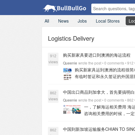
All
News
Jobs
Local Stores
Loc
Logistics·Delivery
购买新家具要进口到澳洲的海运流程
912
views
Queenie
wrote the post • 0 comments • 912
购买新家具运到澳洲的流程很简
有临时签证和永久签证的外国居
合适的国际搬家公司，你可以通
的环节：
1、询价：向国际搬家公司
中国出口商品到加拿大，首先要搞明白
862
际搬家公司的仓库地址，这样便于他们
views
Queenie
wrote the post • 0 comments • 862
1个月的免费仓储服务。
3、包装：如
一，了解海运相关费用
海
要缴纳GST税和关税（关税=货值（5-
咨询相关费用的时候，一定
么就由国际搬家公司的工作人员拆去原
得到准确数据后可由搬家公司提供准确
用过的私人物品申报，有很大的概率不
包括在内。
二、根据家具体积选择运
中国到新加坡运输服务CHIAN TO SINGAP
制品进行检验，在入境是需要接受检查
862
体积小于20立方，建议拼柜，如果大