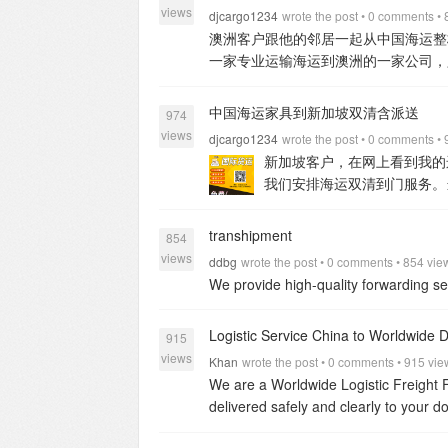
运输费用，你这边提供货物的尺寸、重
米X2.13米X2.72米.配货毛重一般为2
views
876303801 Email：
Queenie.kumi
期限满12个月以上），即可做免税申
djcargo1234
wrote the post • 0 comments •
view all
库的地址和进仓号发给你，你将货物寄
方式是不一样的，需要收货人提供的资
关一般都是在机场附近，机场停车费是
澳洲客户跟他的邻居一起从中国海运整
架或打木箱）,避免在搬运过程中造成
们，填写完，我们会给你下单安排运输
其他清关文件证书我司来做，门到门一
为客户投保的，如果货物有损坏是可以
一家专业运输海运到澳洲的一家公司，
收件人资料信息，查询报关单证申报的
并安排时间给你派送过去。
加拿大海
需要提供您的passport，移民签
来，伤及到货物可以用此证据理赔。这
排海运运输到澳洲，并派送到你指定地
报货物信息，可大大减少海关查验机率
货。
清关：清关能力强，效率高。
派
答几个简单的问题，说明这批货物是从
体积就很小，比如衣柜，梳妆台等，如
物、建材瓷砖、私人货物、电商货物、
中国海运家具到新加坡双清含派送
死角监控，仓库每天有人看守。
常运
974
过了即可免税，隔天即可送货上门。
四
会少很多。
4，买的货物没有实木，
到我，找我咨询运输货物到澳洲的运输
货物、电商货物、FBA货物、水族馆
views
djcargo1234
wrote the post • 0 comments •
有实木的要安排熏蒸，– 4.出口报关 — 
可以免一个熏蒸的费用.
view all
运价后，我会把我们仓库的地址和进仓
箱、自行车、护栏、帐篷等····
集装箱
新加坡客户，在网上看到我的
10.签收。
更多专业资讯，欢迎联系hel
一份货物的清单给我们，填写完，我们
26-28立方米.
40尺柜：内容积为12.04
我们安排海运双清到门服务。
的家具电器走海运方式太方便
view all
们会有同事联系你并安排时间给你派送
积为12.04米X2.34米X2.70米.配
业运输新加坡国家的一手庄家
计算。
澳洲整柜：货物量大可以安排
系：djcargo1234 （+86 1316086445
排海运、空运、小包、整柜、拼箱、快
transhipment
米，配货毛重一般为17.5吨，体积为24
854
物、移民搬家货物、建材瓷砖、私人货
吨，体积为54立方米。
40尺高柜：内容
views
ddbg
wrote the post • 0 comments • 854 vi
酒类等。
新加坡海运空运双清到门优
运输货物到澳洲的可以联系我：微信：1316086
We provide high-quality forwarding se
天装柜发货。
清关：清关能力强，效
24小时无死角监控，仓库每天有人看
Logistic Service China to Worldwide
量、打包。
中国海运到新加坡新加坡
915
views
拼柜：可从广州海运到新加坡双清到门
Khan
wrote the post • 0 comments • 915 vi
装箱货柜海运到新加坡。
集装箱尺寸
We are a Worldwide Logistic Freight
28立方米.
40尺柜：内容积为12.04米X2
delivered safely and clearly to your d
12.04米X2.34米X2.70米.配货毛重
warehousing services in the USA. We
djcargo1234（13160864451）
Whats