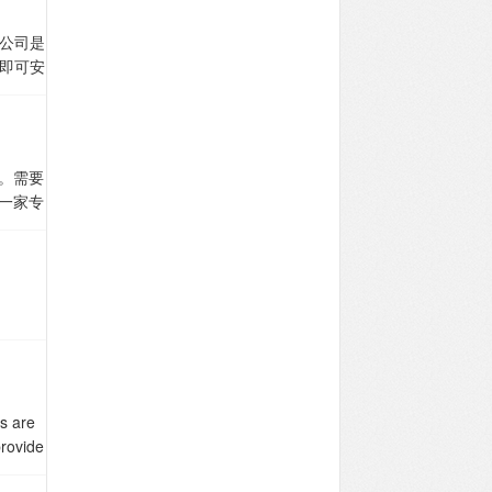
我们仓
的清关
税，海
（打木
给我
证即可，
们都是
公司是
询实际
联系你
家只
照下
即可安
如实申
柜发
去海关回
是拆开
搬家货
4小时无
上，通
运费也
你联系
、私人
3.货物
架，就
你接受
冰
点。–
你填写
,体积为
。需要
新西兰
洲，我
：内容
一家专
一立方
运联
，可安
18
业货
22
盆栽、
。
需要
周五每
接仓库
柜、测
。
散货
HQ集
26-
s are
容积为
provide
sfer.