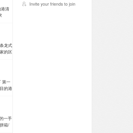
于没有
Invite your friends to join
重一般为
要提供
的港清
海运到
即可。
求
如果您
费用：
口以及
算的重量
口费用
需您任
量清单！
可有可
服务
费用支
清关后
关、完
他们根
条龙式
，能不
的打包
政策咨
家的区
要你要
您是个
你不知
如果
提供哪
,到门
品的体
家具进
移民，
，安全
尔加的
司国际
地址、
实报实
后，国
所有货
品必须
；
3、
下
第一
为你托
口城市：
，在用
服务。无
目的港
单》进行
，但不
案的设
洲自己
具的
物方数
具看起
的后顾
第三
，根据
积
时候被
率和问
在22
、从国
 可装
还是整
货，灵
约20
常大的
立方数
家的一手
一些床
单
1、
、行
电压是
运报
拼箱/
床头
发货人
李、玩
目前市
姐 ，我
到新加
澳洲你
务将由