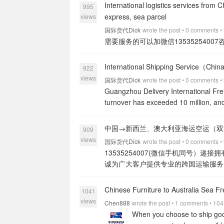
Please feel free to contact us for f
International logistics services from
995
the profile. Thank you for choosing ou
express, sea parcel
views
Loading, Custom Clearance,
view all
国际货代Dick
wrote the post • 0 comments •
需要服务的可以加微信13535254007
International Shipping Service（Chi
922
views
国际货代Dick
wrote the post • 0 comments •
Guangzhou Delivery International Fre
turnover has exceeded 10 million, an
customers in the United States and Aus
are interested in collaborating ca
中国→新西兰、澳大利亚海运空运（双清到
909
views
国际货代Dick
wrote the post • 0 comments •
13535254007(微信手机同号
诚为广大客户提供专业的跨国运输服务
出国， 我们通过我们亲自运营的自己
个人物品从地点A至地点B始终呆在我
Chinese Furniture to Australia Sea Fr
1041
自行车， 或者从你的行李箱再到你的
views
Chen888
wrote the post • 1 comments • 10
直接寄到你国外指定的地址，保证你的
When you choose to ship good