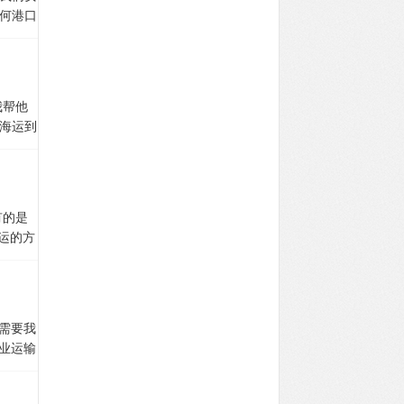
散超重
年之内
等电器
何港口
定，对
送到门
5、新
位优质
运输
税申
拿大需
，您只
电话/
户们会
咨询更
提供需
库/我
仓库，
伦多/蒙
送货；
用，你
多需要
方案，
我帮他
号发给
商业货
少量电
海运到
们会给
一直送
45立
址装柜
派送过
人需要有
米价格
具体
货物量
申请可
8立方
、货物
,体积为
的物品
议走拼
货物到
：内容
有的是
们加拿
兰散货
，我们
、澳大
运的方
外包装
（5-
圳海运
货物：
要运的
海关对
）
2、
方起
陶瓷玻
般都是
，钻石
关税+消
：内容积
ck微信
0a
，粉末状
几率低
4米,配
如洗衣
手中，
受理。
积为68
需要我
的，涉
存放，
商品必
老挝、
业运输
以上，建
仓库，
。
2、
、建材
可安排
体积为
时间，
物。
箱、衣
拿大的
1.8
QQ：
物使用
.cn