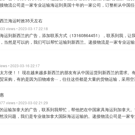
问题会等客户确认好之后再签收。
3、小件货物免费打包成大件纸箱。零
具带走垃圾.
四、货物托运到新西兰，进口申请免税的条件：
a，移民五
筑装饰用品
3. 自行车、滑板车、独轮车以及玩具等
4. 电视机，手机配件
接物流公司是一家专业运输海运到美国十年的一家公司，订整柜从中国任
虫眼。做熏蒸处理不会对货物造成任何影响。
4.申请免税条件：海关规
蒙顿 首方3200续方1200
以上报价是到目的港双清关的价格，如需派
本费）。
4、仓库收货实时在线系统录入，每日更新跟踪货物更加方便。
年以上的旧货物
=====我们承诺：一诺到底! =====
从起点到终点全方
电Queenie 13760936065
view all
州仓库集运出口到美国。
有客户们会问，我的货物很大很长很重，可以
证，且入境五年内首次运输旧货物（使用期限满12个月以上），即可做免
00一票，报价不含进口加拿大的税费。
如遇海关查货实报实销。
进口加
少搬运次数运输更放心。
6、海运双清到门，广州到新西兰家门口点对点
提供24小时不间断可及联系 ！
更多专业海运信息，欢迎致电Queenie
装箱装的下，我们就可以将货物运输过去美国，我们是专业的。
还有的客
）
手机24小时等着你的来电咨询，只为更好的服务身边的您！欢迎来电
ST税=（货值+关税+海运费+保险）*5%
我司可代交关税和GST税，具体
西兰海运时效35天左右
及运输流程
1、询价；
2、签订托运合同；
3、客户购买货物发货到我司仓
303801
view all
市，需要怎么运输呢？
答：可以通过中国国内的物流将货物寄送到我们
姐） 电话“13760936065” 微信号“kad1314xxx”
view all
方米价格有优惠！！！
三， 海运时间
广州到温哥华大概30天
广州到多
对货物数量体积，确认无误后安排装柜开船；
5、货物到港后我司安排清关
 833 views • 2023-03-17 22:18
运输流程是这样的——
1.你联系到我，找我咨询运输货物到美国的运输费
/埃德蒙顿大概要40天
四，海运所需要的资料
私人货物和运输商业货物
确认货物数量后签收，订单完成。
三、我司根据客户货物提供不同的运输
运到新西兰的广告，添加联系方式（13160864451），联系到我，让
给我，我会给你报价。
2.你接受运价后，我会把我们仓库的地址和进仓
；装箱单 收货地址 收货人电话和电子邮箱 收货人护照照片页相片。
公司
例：
1、如果买2-3个房间的家具+一套沙发+一套电视柜茶几+一套餐桌+
，当然是可以的，我们可以帮忙运输到新西兰。递接物流是一家专业运输
物到达我们仓库后，我们会让你填写一份货物的清单给我们，填写完，我
税号 收货地址，联系人电话和电子邮箱提供这些资料，其他的由我司操作，
可以走散货拼柜渠道。
2、如果购买双层别墅5-6房间以上全部家具体积大于
箱、小包运输。
答：订整柜我们可以安排拖车把集装箱拉到你指定的地
前支付给我们即可，货物到达美国，我们会有同事联系你并安排时间给你
程
1.一般免税的个人物品/旧家具是有可能被查验的。
2.要做免税，进口
少量货物的均可走我司散货拼柜渠道，起运1立方米。体积越多平均每立方
国内的物流将货物寄送到我们仓库即可，在由我们仓库转运过去新西兰。
天左右
美国拼箱:150KG起运，不足150KG按照150KG计算。
美国整柜：
，并且需要再过去的两年内在国内居住至少6个月的记录， 时间过久，免税
区别：整柜和散柜的装运流程是一样的，整柜大柜的体积有56立方米和6
找我咨询运输货物到新西兰的运输费用，你这边提供货物的尺寸、重量
尺寸：
20尺柜：内容积为5.92米X2.34米X2.34米,配货毛重一般为17.5吨
views • 2023-03-16 22:17
购买一年以上的才可以满足按免税物品进口的要求，根据海关规定，一年以内
户的货物，货物越多相对价格就越低，如果货物体积低于45立方米则建
。
然后把我们仓库的地址和进仓号发给你，你将货物寄到我们仓库来。
米X2.34米X2.34米,配货毛重一般为22吨,体积为56-58立方米.
40尺高柜
太方便！！
现在越来越多新西兰的朋友有从中国运货到新西兰的需求。
移民搬家只需要提供您的护照，移民签证或绿卡和货物装箱清单，到时我
准：
散货价格：比如到奥克兰海运按照首立方米，续立方米计算费用
奥克
物的清单给我们，填写完，我们会给你下单安排运输。
货物到达新西兰
货毛重一般为22吨,体积为68立方米
中国海运订柜整柜拼箱到新加坡、马来西亚
贸采购，有的是因为旧物难舍···，往往这些都是大量的货物运输，采用空
面试证明这批货物是从国内搬家运过来加拿大就可以了，等海关检验货物
50人民币；10立方米以上有优惠。
计算方法比如货物5立方米运费=2800+
去。
中国广州深圳海运到新西兰奥克兰海运时效：35天左右
中国广州深
甸、越南、老挝、柬埔寨、欧洲、菲律宾、印尼海运双清派送上门
运输
错的选择。国际海运真的是非常适合大件货物的长途运输
首先要确认你
，隔天即可送货上门。
提示；加拿大的明文规定是以上说的，但是加拿大
1、熏蒸费：700人民币/票（货物包含实木材质或者实木包装才收此费用
中国广州深圳海运到新西兰基督城海运时效：45天左右
新西兰拼箱:一立
民搬家货物、建材瓷砖、私人货物、电商货物、FBA货物、水族馆鱼缸、
承运货物
1.家具类，床，实木桌子，椅子，沙发，餐桌餐椅，茶几等，一
换旧包装也有很大可能可以免税
六， 不可承运的敏感货物
1，现金, 金银
架气泡膜，根据客户需要选择）
3、税费：货值*17%（新货物需要交税，
惠
兰整柜：货物量大可以安排整柜运输到新西兰。
集装箱尺寸：
20尺柜
、自行车、冰箱、行李箱、衣柜、LED灯等。
货物运输联系递接物流sna
冰箱，空调，小家电都是可以运的，注意的制冷家电要求制冷剂型号要R60
包括易/燃,易/爆,危/险品，及一切不可在航空运输范围内的物品.
2，液体
单付纽币）
4、海关查验费：此费用为海关抽查才会产生的费用，一般查验
般为17.5吨,体积为26-28立方米.
40尺柜：内容积为12.04米X2.34米X2.3
 877 views • 2023-03-02 21:29
：
snack@djcargo.cn
view all
筷等均可以托运!!
二，不可承运的货物
1.液体，粉末状，带电池的，比
司的保障
1，我司为毎票货物购买海运一切险，确保货物安全到达收货人
、运输保险，运输过程中建议购买海运保险，货物破损丢失保险公司均可
.
40尺高柜：内容积为12.04米X2.34米X2.70米.配货毛重一般为22吨,体
的运输加拿大的广告，联系到我帮忙，帮他把在中国家具海运到加拿大。
. 交通工具。摩托车，电动车，汽车等，自行车是可以运的
3，易燃易爆
2，每批货物到达我们仓库，我们有专人仓管代签收，查验，按唛头集中
务员详细确认，整柜货物需要当月确认价格）
五、注意事项
1、含木质
坡、马来西亚、澳大利亚、加拿大、新西兰、美国、泰国、缅甸、越南、
然没问题，我们是专业做加拿大国际海运运输的。递接物流公司是一家专
现金都是不能运的
根据货量选择运输方式：
货物20立方或者重量10吨
物情况，及时跟客户反馈货物动态。
4，免费加固货物包装，货物到我司
包装必须不能有树皮，发霉，虫眼。做熏蒸处理不会对货物造成任何影响
派送上门
运输货物：超大件机器、桌椅家具、商业货物、移民搬家货物
需联系业务员获取仓库地址和进仓号，将采购的货物寄到递接物流仓库即
型。
20GP：内尺寸为5.69米X2.13米X2.18米,配货毛重一般为17.5吨,
的标准。
5，货物到达目的港清关后，国外清关人员会跟收货人确定送货
化工品、易燃易爆物等国际运输协会(IATA)与国家规定禁止出口的一切货
缸、陶瓷玻璃货物、衣服、厨具、床上用品、沙发、自行车、冰箱、行李
址。
具体的运输流程是这样的——
你联系到我，找我咨询运输货物到加
X2.13米X2.18米,配货毛重一般为22吨,体积为54立方米.
40HQ：内尺寸为1
系方式
Queenie 电话：+86 13760936065 微信号：13760936065
移民人士，只需持有移民签证，绿卡，且入境五年内首次运输旧货物（货
snack微信djcargo1234（13160864451）
邮箱：
snack@djcargo