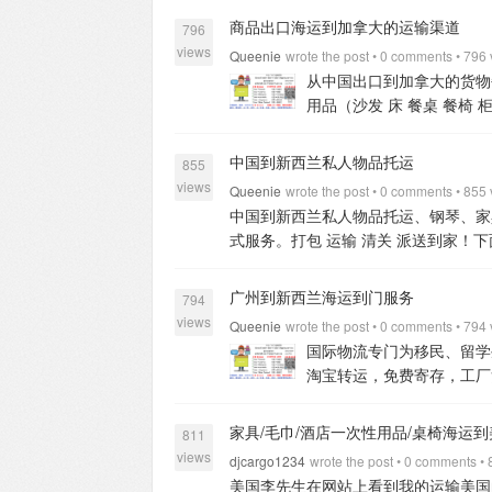
具等.....
中国广州至澳大利亚海运流程
面上有110v-230v之间适配电压的
会根据货物的体积、包装情况、目的地
坡时效：3-5天左右。
售卖机到新加坡
的家中，会省事、省时间、省运费而且
我们来完成；
3、新加坡拥有大型的仓
商品出口海运到加拿大的运输渠道
物品在广州出运安全，便捷，手续简单
796
人物品入境的福利，那么，免税需要具
舱。（其中货物体积少于20立方的建
关。
售卖机到新加坡派送：全程由我
服书，餐具这些都是普通货物是可以运
送；
4、商业物品进口可提供单独报关
10-15天联系。
C：委托：发货人只需
views
（2）托运的东西很杂，除了大件的家
Queenie
wrote the post • 0 comments • 796
广州白云仓库，可代收淘宝小件快递，
每天有人看守。
递接仓库增值服务：
珠宝、钻石类手饰、活物等国际运输协会
服务（需有电梯货物可进电梯及人力能
（姓名，电话，地址，身份证扫描件）
从中国出口到加拿大的货
籍，工具，饰品等等
（3）其中旧物
货服务，仅收取油费）
3. 确定发货
国内售卖机海运到新加坡拼箱需要在我
地面接触的物品，如扫把、落地窗帘、
的进仓号以及我司的仓库地址发给您。
话、收货地址、护照扫描件）
提前1
用品（沙发 床 餐桌 餐椅 
海运小能手~电话/微信： 1376093606
完舱之后安排拖车包集装箱拉到我司
以从中国天津港、青岛港、宁波港、上
答：中国到澳洲悉尼，墨尔本的船期大
他们货物是需要出口的，他们也会理解
关文件详情介绍、根据客户需求预送相
脑 文具柜 等等）
3，在加拿大开餐馆
审单并根据报关资料审核货物以及单证
中国国内售卖机海运到新加坡集装箱的
的船期大约30天左右。加上国内报关
地址上备注好货物的进仓号（我们公司
时我们将安排报关、订舱、海关查验、
业货物，做生意用的。各式各样的货
地。
7. 交税清关。 根据货物的类
中国到新西兰私人物品托运
配货毛重一般为17.5吨,体积为26-28
澳洲还有其他注意事项么？
答：托运
855
免混货串货现象。）
4、货物集运，我
运口岸操作一般需3-5个工作日，请
的。
中国作为出口国，加拿大作为进
义）
8. 目的港提货送货上门。（如
米,配货毛重一般为22吨,体积为56-5
views
搬运过程中造成磕碰，从而损坏或者刮
您核对货物的件数和货物的体积，客人
Queenie
wrote the post • 0 comments • 855
程办理报关、报检、海/空港口操作、
司，主营加拿大海运双清关门到门，公
务）
五、免税条件：
（1） 刚移民
X2.70米.配货毛重一般为22吨,体积为
咨询：13760936065 黄小姐
view al
中国到新西兰私人物品托运、钢琴、家
订舱，装柜，报关，开船。货物开船后
算法
（1）：广州到悉尼/墨尔本：首方2
广州仓库，免仓租存货物。
一，运输
件的家具之外，还有琐碎的生活用品，
+86 13160864451
view all
式服务。打包 运输 清关 派送到家！
细，客人确认无误后就可支付结算了。
州到布里斯班：首方2300RMB，续方
提货到我们广州仓库，仅收取油费。
旧物品占了大部分，比如八成以上旧物
到门服务：整柜、散货拼柜均可！基督
系收货人协议送货时间以及事项。
8、
州到阿德莱德：首方2600RMB，续方1
头，唛头主要区分客户与客户之间的
别有意思上面说的条件属于加拿大海关
内也可以全程为你服务，省时省心省钱
否与装柜时的包裹数量一致；
（2）确
弗里曼特尔（帕斯）：首方2400RM
广州到新西兰海运到门服务
系，是否需要安排退货。如没有问题
794
物，海关也有九成概率给予免税，原因
20立方，建议走整柜，国际件体积计算公式:
并拍照留证，且第一时间与我们取得联
用）
以上价格包含中国出口的海运费、
排熏蒸杀虫，安排拖车送货到门码头
views
项：
Queenie
1、一般家具如有木架包装，所
wrote the post • 0 comments • 794
含中国到新西兰目的港全部费用，客户
国际托运，打包建议：
1、散杂零件物
门的查验费；
备注：
1、散货拼箱费
们为客户购买海关一切险，运输过程
国际物流专门为移民、留学
2、货物预计到港时间请客户尽量保持
税）包含中国到新西兰目的港清关派送
于运输。
2、家具：
A、小件家具：建
（M）*宽（M）*高（M）立方米
假如
材料到海关清关，所以提供给我们资
淘宝转运，免费寄存，工厂
通。
3、如因海关查货，货物塞港导致
到惠灵顿的船期大约32天
3、广州到基
建议首先使用纸箱，对家具进行包装，
(4*800)=3200RMB（续方）=5200RM
行。
7，放行后加拿大同事安排车提
在新西兰的华人还是当地合法居民从中
咨询
电话/微信：13760936065 QQ
用，订舱！根据客户的需求选择船公司
具进行打木架或者木箱的包装，能否有
进口到澳洲。
以上报价30公里内派送
具，带走垃圾等服务。
海运有两种方
全程帮助客户从采购，陆运，仓储，海
家具/毛巾/酒店一次性用品/桌椅海运
库，货物收齐后下单发货。
3、我司会
用纸箱加珍珠棉，对货物进行完整的包
811
品编码和货值。
温馨提示
1.货物包
指定地点装柜，如佛山，中山，东莞
去了很多不必要的麻烦，对于经常从中
的物品，需要做熏蒸，（熏蒸费700R
views
4、最好是对应的纸箱进行编号， 注
免在搬运过程中造成磕碰,从而损坏或
djcargo1234
wrote the post • 0 comments •
据客户的货量，以及货物货量安排稳
择。
新西兰奥克兰，基督城，惠林顿
港，我司会安排人清关，（清关时候用
点。
运送的物品（食品类除外，请直
美国李先生在网站上看到我的运输美国
金银珠宝，钻石类手饰,活物等国际运输协
拼箱价格相对来说比较稳定，以下列