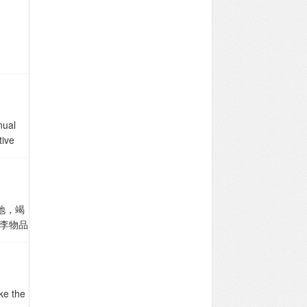
ed in
nual
tive
 who
地，竭
李物品
心爱的
一些的
 然后
ke the