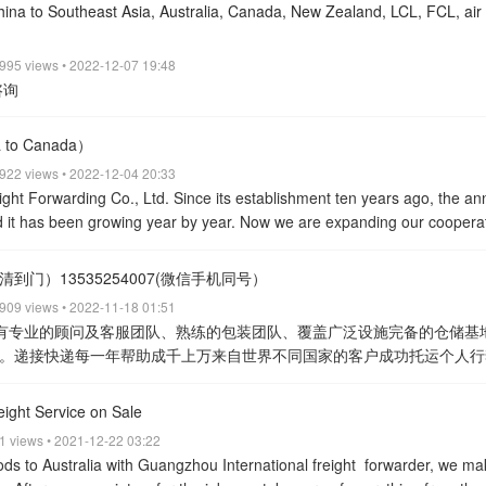
urther information. you may contact me on the Whatsapp number mention
 China to Southeast Asia, Australia, Canada, New Zealand, LCL, FCL, air
r services.
Services worldwide
DDP, DDU FCL, LCL, EXW, Packing,
 995 views • 2022-12-07 19:48
咨询
na to Canada）
 922 views • 2022-12-04 20:33
ight Forwarding Co., Ltd.
Since its establishment ten years ago, the an
d it has been growing year by year. Now we are expanding our coopera
tralia, providing LCL, FCL, sea freight, and air freight services.
Those
n add +86 13535254007 (WeChat China number)
view all
门）13535254007(微信手机同号）
 909 views • 2022-11-18 01:51
）递接拥有专业的顾问及客服团队、熟练的包装团队、覆盖广泛设施完备的仓储基
。递接快递每一年帮助成千上万来自世界不同国家的客户成功托运个人行
的运输物流网络提供给你高效，价格优惠又安全的海运服务，保证你珍贵
们的手中！ 我们的个人物品海运服务可以是任意物品， 从小小的纸箱到大
eight Service on Sale
长长的冲浪板。我们会从你当前的住址上门取件，或者你寄到我们的仓库，
41 views • 2021-12-22 03:22
物品在全程托运中都得到最牢固的保护。
view all
s to Australia with Guangzhou International freight
forwarder, we ma