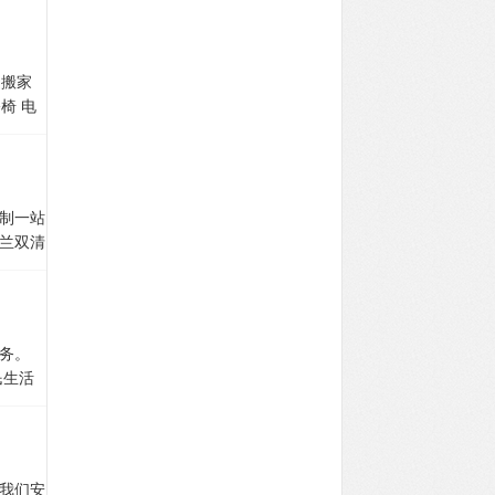
，私人
携带私
司订
实力清
具，衣
及派
请提前
。
到我司
，仓库
、金银
供上楼
资料
服，书
上门提
。
中国
果有与
将货物
、电
民搬家
，您们的
）
4. 订
整柜可
久呢？
意告诉
海关清
椅 电
，海关
门。
德莱德
在收货
们，届
拿大商
目的
34米,
搬家到
有效避
等）起
同小异
人名
.34
，避免在
，会和
美将全
限公
车服
4米
详情请
，进行
箱费用
。货交
除了大
pp：
制一站
用明
2）：广
打包，
） 其中
兰双清
事会联
）：广
司唛
一点特
不在国
件数是
：广州到
货主联
是新货
多于
情况，
认费
实木安
注意事
港）包
六：
疫）部
大。我
树皮）
门包
并有利
 长
会提交
务。
和您沟
、广州
家具：
知放
民生活
黄小姐
程费
对家
才可以
装家
流可以
司仓
定要使
需要商
货柜到
客户省
质材料
全。
箱）,避
们会根
的选
了目的
分类清
货币,
，散货
。
2、
口如有
妆台等
我们安
时，木
特利尔